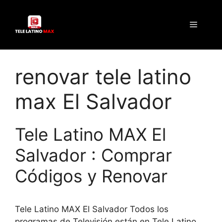
Saltar
al
Menú
contenido
renovar tele latino
max El Salvador
Tele Latino MAX El
Salvador : Comprar
Códigos y Renovar
Tele Latino MAX El Salvador Todos los
programas de Televisión están en Tele Latino